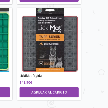
LickiMat Rigida
$48.906
AGREGAR AL CARRITO