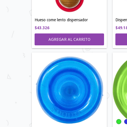
Hueso come lento dispensador
Dispen
$43.326
$49.1