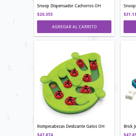
Snoop Dispensador Cachorros OH
Snoop
$20.355
$31.1
AGREGAR AL CARRITO
Rompecabezas Deslizante Gatos OH
Brick 
$47.874
$47.6