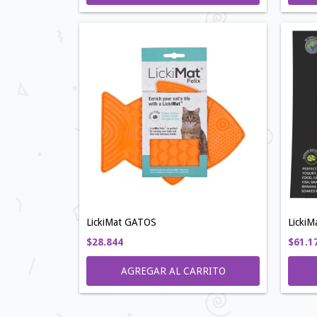
LickiM
LickiMat GATOS
$61.1
$28.844