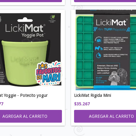
at Yoggie - Potecito yogur
LickiMat Rigida Mini
77
$35.267