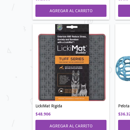
AGREGAR AL CARRITO
LickiMat Rigida
Pelota
$48.906
$36.3
AGREGAR AL CARRITO