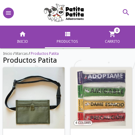
0
INICIO
PRODUCTOS
CARRITO
Inicio
/
Marcas
/
Productos Patita
Productos Patita
4 COLORES