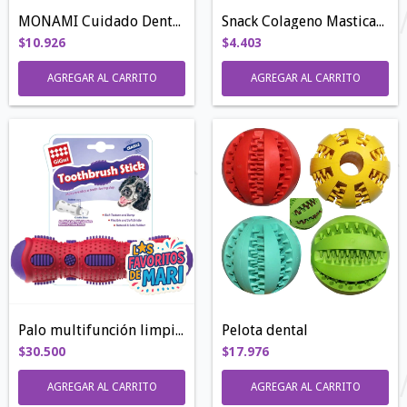
MONAMI Cuidado Dental | 400GR
Snack Colageno Masticable | 140gr
$10.926
$4.403
AGREGAR AL CARRITO
Palo multifunción limpia dientes
Pelota dental
$30.500
$17.976
AGREGAR AL CARRITO