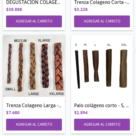
DEGUSTACIÓN COLAGENO ➕DURA
Trenza Colageno Corta - S, M, L, XL
$38.888
$3.228
AGREGAR AL CARRITO
AGREGAR AL CARRITO
Trenza Colageno Larga - S,M,L,XL,XXL
Palo colágeno corto - S, M, L, XL y XXL
$7.680
$2.894
AGREGAR AL CARRITO
AGREGAR AL CARRITO