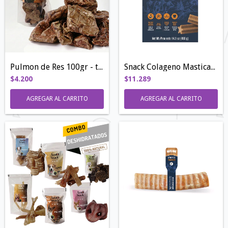
Pulmon de Res 100gr - trozos grandes
Snack Colageno Masticable | 400gr
$4.200
$11.289
AGREGAR AL CARRITO
AGREGAR AL CARRITO