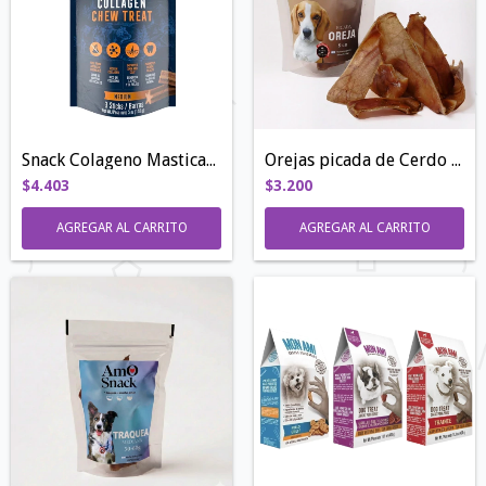
Snack Colageno Masticable | 140gr
Orejas picada de Cerdo 8 unid
$4.403
$3.200
AGREGAR AL CARRITO