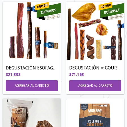
DEGUSTACIÓN ESOFAGO ➕SABOR
DEGUSTACIÓN ⭐️ GOURMET ⭐️
$21.398
$71.163
AGREGAR AL CARRITO
AGREGAR AL CARRITO