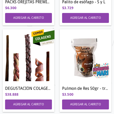
PACKS OREJITAS PREMIUM
Palito de esófago - S y L
$6.300
$3.729
AGREGAR AL CARRITO
AGREGAR AL CARRITO
DEGUSTACIÓN COLAGENO ➕DURA
Pulmon de Res 50gr - trozos chicos
$38.888
$3.500
AGREGAR AL CARRITO
AGREGAR AL CARRITO