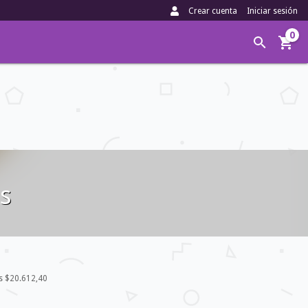
Crear cuenta
Iniciar sesión
0
os
os
$20.612,40