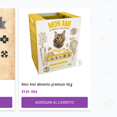
Mon Ami alimento premium 6kg
Pretal + Cor
$101.984
$12.155
AG