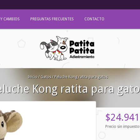
 Y CAMBIOS
PREGUNTAS FRECUENTES
CONTACTO
Inicio
/
Gatos
/
Peluche Kong ratita para gatos
eluche Kong ratita para gat
$24.941
Precio sin impuest