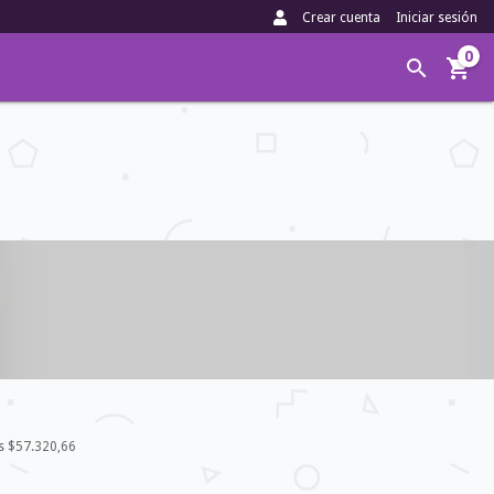
Crear cuenta
Iniciar sesión
0
os
$57.320,66