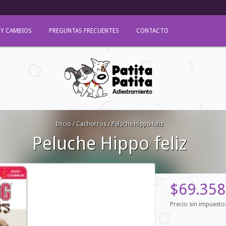
 Y CAMBIOS
PREGUNTAS FRECUENTES
CONTACTO
Inicio
/
Cachorros
/
Peluche Hippo feliz
Peluche Hippo feliz
$69.358
Precio sin impuest