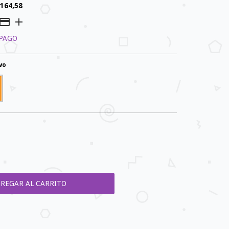
.164,58
 PAGO
vo