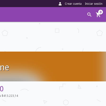
Crear cuenta
Iniciar sesión
0
ine
0
os
$413.223,14