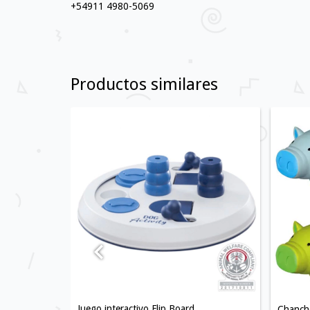
+54911 4980-5069
Productos similares
S
Juego interactivo Flip Board
Chancho