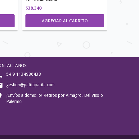
$38.340
$24.675
ONTACTANOS
54 9 1134986438
gestion@patitapatita.com
¡Envíos a domicilio! Retiros por Almagro, Del Viso o
Palermo