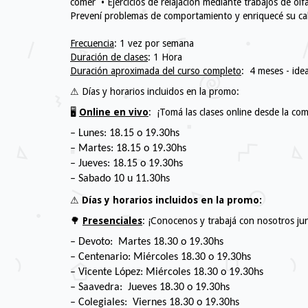
comer • Ejercicios de relajación mediante trabajos de ol
Prevení problemas de comportamiento y enriquecé su cali
Frecuencia
: 1 vez por semana
Duración de clases
: 1 Hora
Duración aproximada del curso completo
: 4 meses - ide
⚠ Días y horarios incluidos en la promo:
🖥️
Online en vivo
: ​ ¡Tomá las clases online desde la c
– Lunes: 18.15 o 19.30hs
– Martes: 18.15 o 19.30hs
– Jueves: 18.15 o 19.30hs
– Sabado 10 u 11.30hs
⚠
Días y horarios incluidos en la promo:
🌳
Presenciales
: ¡Conocenos y trabajá con nosotros ju
– Devoto: Martes 18.30 o 19.30hs
– Centenario: Miércoles 18.30 o 19.30hs
– Vicente López: Miércoles 18.30 o 19.30hs
– Saavedra: Jueves 18.30 o 19.30hs
– Colegiales: Viernes 18.30 o 19.30hs