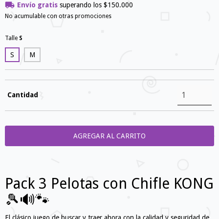
Envío gratis
superando los
$150.000
No acumulable con otras promociones
Talle
S
S
M
Cantidad
Pack 3 Pelotas con Chifle KONG
🎾🔊🐾
El clásico juego de buscar y traer ahora con la calidad y seguridad de