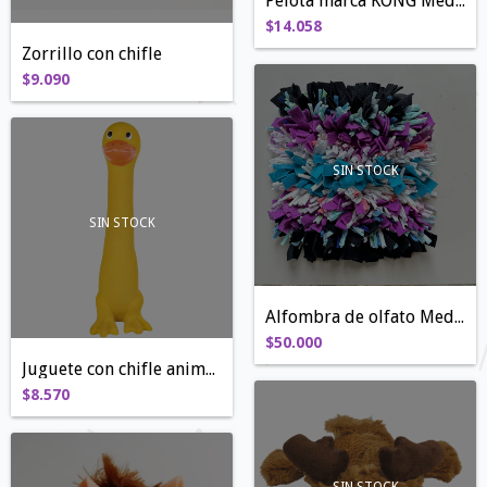
Pelota marca KONG Mediana
$14.058
Zorrillo con chifle
$9.090
SIN STOCK
SIN STOCK
Alfombra de olfato Mediana
$50.000
Juguete con chifle animalitos
$8.570
SIN STOCK