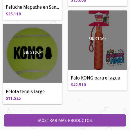
$15.000
Peluche Mapache en Sandía
$25.110
SIN STOCK
SIN STOCK
Palo KONG para el agua
$42.510
Pelota tennis large
$11.525
MOSTRAR MÁS PRODUCTOS